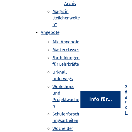
Archiv
Magazin
„teilchenwelte
n“
Angebote
Alle Angebote
Masterclasses
Fortbildungen
für Lehrkräfte
Urknall
unterwegs
Workshops
und
Info für...
Projektwoche
n
Schülerforsch
ungsarbeiten
Woche der