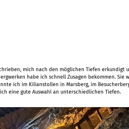
, nicht nur auf der Erde zu messen, sondern in Besuc
iedenen Stockwerken eines Hochhauses gemessen. Die
 Myonenrate im Erdgeschoss geringer als in der oberst
r untersuchen, welche Faktoren die Myonenrate beein
ohl unter der Erde?
etzung? Wer musste überzeugt werden, damit du mit De
hrieben, mich nach den möglichen Tiefen erkundigt u
bergwerken habe ich schnell Zusagen bekommen. Sie wa
nnte ich im Kilianstollen in Marsberg, im Besucherbe
ich eine gute Auswahl an unterschiedlichen Tiefen.