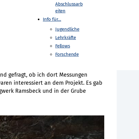
Abschlussarb
herbergwerken?
eiten
Info für…
 Betondecken schirmen einen Teil der
en Etage. Diese Abschirmung fand ich
Jugendliche
flussen. Wenn schon ein Hochhaus einen
Lehrkräfte
Fellows
Forschende
tektoren in Bergwerke darfst?
nd gefragt, ob ich dort Messungen
ren interessiert an dem Projekt. Es gab
rgwerk Ramsbeck und in der Grube