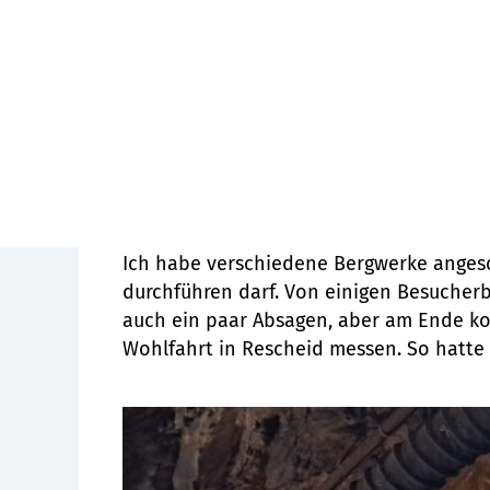
Wie bist Du dann auf die Idee gekommen
Während des Camps haben wir in versch
kosmischen Teilchen ab, deshalb ist die
besonders spannend. Ich wollte genaue
Unterschied macht, was passiert dann w
Wie ging es dann an die praktische Ums
Ich habe verschiedene Bergwerke angesc
durchführen darf. Von einigen Besucher
auch ein paar Absagen, aber am Ende ko
Wohlfahrt in Rescheid messen. So hatte 