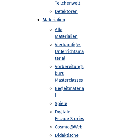
Teilchenwelt
Detektoren
Materialien
Alle
Materialien
e Universität Dresden
Vierbändiges
Unterrichtsma
terial
Vorbereitungs
de
kurs
Masterclasses
Begleitmateria
l
Spiele
Digitale
Escape Stories
Cosmic@Web
Didaktische