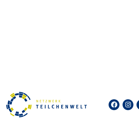
Schuljahres offen.
Für diese Veranstaltung ist 
möchten oder an einer andere
von Netzwerk Teilchenwelt:
h
Sie!
Zum Kalender hinzufügen
DETAILS
Datum:
Facebook
Insta
26.September 2025
Zeit:
16:00-18:00