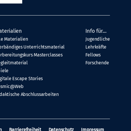
aterialien
Info für…
le Materialien
Jugendliche
erbändiges Unterrichtsmaterial
Lehrkräfte
rbereitungskurs Masterclasses
Fellows
gleitmaterial
Forschende
iele
gitale Escape Stories
osmic@Web
daktische Abschlussarbeiten
n
Barrierefreiheit
Datenschutz
Impressum