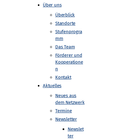
Über uns
Überblick
Standorte
Stufenprogra
mm
Das Team
physik
Förderer und
Kooperatione
n
Kontakt
Aktuelles
Neues aus
dem Netzwerk
Termine
Newsletter
nheim im Rahmen des MINT-AG
Newslet
erten Schülern während des
ter