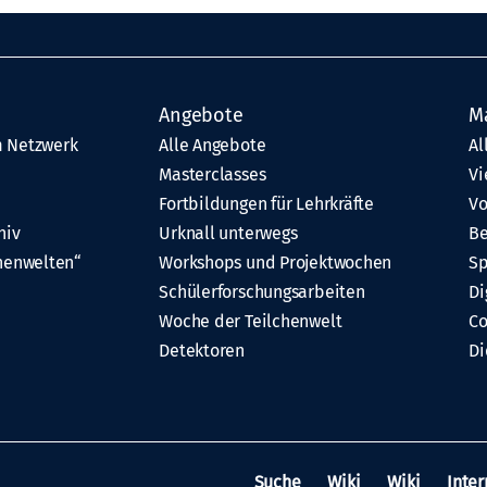
Angebote
M
 Netzwerk
Alle Angebote
Al
Masterclasses
Vi
Fortbildungen für Lehrkräfte
Vo
hiv
Urknall unterwegs
Be
henwelten“
Workshops und Projektwochen
Sp
Schülerforschungsarbeiten
Di
Woche der Teilchenwelt
C
Detektoren
Di
Suche
Wiki
Wiki
Inter