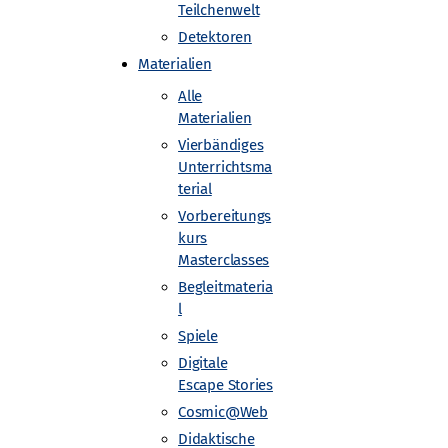
Teilchenwelt
Detektoren
Materialien
Alle
Materialien
Vierbändiges
Unterrichtsma
Astroteilchen-Projekttag
terial
Vorbereitungs
kurs
Masterclasses
Begleitmateria
l
Gefördert von
Spiele
Digitale
Escape Stories
Cosmic@Web
Didaktische