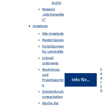
Archiv
Magazin
„teilchenwelte
henphysik-Masterclass durchführen
n“
an Ihren lokalen Standort-Kontakt
Angebote
anisieren eine Veranstaltung für
Alle Angebote
Masterclasses
Fortbildungen
für Lehrkräfte
Urknall
unterwegs
Workshops
und
Info für...
Projektwoche
n
Schülerforsch
ungsarbeiten
Woche der