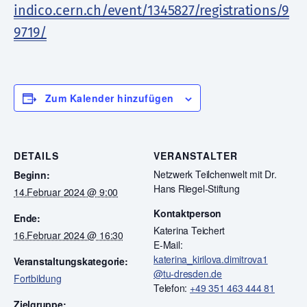
indico.cern.ch/event/1345827/registrations/9
9719/
Zum Kalender hinzufügen
DETAILS
VERANSTALTER
Netzwerk Teilchenwelt mit Dr.
Beginn:
Hans Riegel-Stiftung
14.Februar 2024 @ 9:00
Kontaktperson
Ende:
Katerina Teichert
16.Februar 2024 @ 16:30
E-Mail:
katerina_kirilova.dimitrova1
Veranstaltungskategorie:
@tu-dresden.de
Fortbildung
Telefon:
+49 351 463 444 81
Zielgruppe: