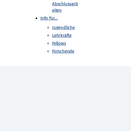
Abschlussarb
eiten
Info für…
e Universität Dresden
Jugendliche
Lehrkräfte
Fellows
de
Forschende