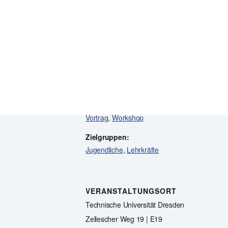
DETAILS
Datum:
26.November 2024
Zeit:
9:00-16:15
Veranstaltungskategorien:
Vortrag
,
Workshop
Zielgruppen:
Jugendliche
,
Lehrkräfte
VERANSTALTUNGSORT
Technische Universität Dresden
Zellescher Weg 19 | E19