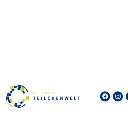
Was sind kosmische Teilchen?
„International Cosmic Day“ und
Welt können die Forschung mit
Wissenschaftler:innen austaus
Weltweit beteiligen sich Forsc
Wissenschaftler:innen unterst
und Auswertung der Daten und b
internationalen Kollaboration.
Weitere Informationen unter:
i
Facebook
Insta
In Dresden wird es am 26.11.2024 
Anschließend werdet Ihr eigen
Nebelkammer sichtbar machen. 