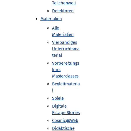
Teilchenwelt
Detektoren
r teilnehmenden Gruppen
Materialien
Alle
Materialien
rk Teilchenwelt sowie vom
Vierbändiges
Unterrichtsma
terial
 finden Sie hier:
Vorbereitungs
kurs
Masterclasses
Begleitmateria
l
Spiele
Digitale
Escape Stories
Cosmic@Web
Didaktische