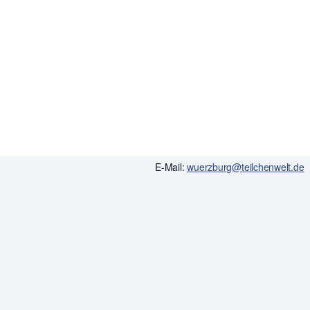
VERANSTALTER
Netzwerk Teilchenwelt mit Julius-Ma
Kontaktperson
Leonard Pfeiffer
E-Mail:
wuerzburg@teilchenwelt.de