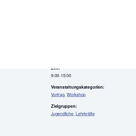
Zum Kalender hinzufügen
DETAILS
Datum:
13.November 2025
Zeit:
9:00-15:00
Veranstaltungskategorien:
Vortrag
,
Workshop
Zielgruppen:
Jugendliche
,
Lehrkräfte