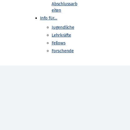
Abschlussarb
eiten
Info für…
Jugendliche
Lehrkräfte
Fellows
ximilians-Universität Würzburg
Forschende