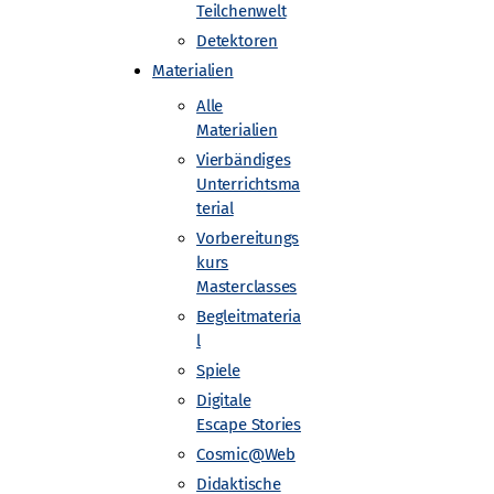
Teilchenwelt
Detektoren
Materialien
Alle
Materialien
Vierbändiges
Unterrichtsma
terial
Vorbereitungs
kurs
Masterclasses
eilchenphysik-fuer-
Begleitmateria
l
Spiele
Digitale
Escape Stories
Cosmic@Web
Didaktische