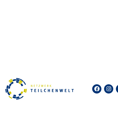
Was sind kosmische Teilchen?
„International Cosmic Day“ und
Welt können die Forschung mit
Wissenschaftler:innen austaus
Weltweit beteiligen sich Forsc
Wissenschaftler:innen unterst
und Auswertung der Daten und b
internationalen Kollaboration.
Weitere Informationen unter:
i
Facebook
Insta
Was erwartet Dich am Internat
9:00-10:00 Uhr: Einführungsvor