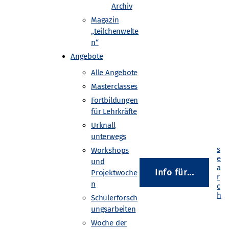
Archiv
Magazin
„teilchenwelte
den? Macht mit beim
n“
und Lehrkräfte auf der ganzen
Angebote
Experimenten mit
Alle Angebote
Masterclasses
ional Cosmic Day“.
Fortbildungen
ischen Teilchen, der Analyse
für Lehrkräfte
e bei der Arbeit in einer
Urknall
unterwegs
Workshops
und
Info für...
Projektwoche
n
Schülerforsch
ungsarbeiten
Woche der