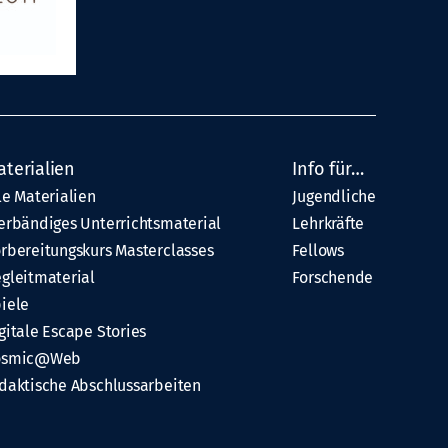
aterialien
Info für…
le Materialien
Jugendliche
erbändiges Unterrichtsmaterial
Lehrkräfte
rbereitungskurs Masterclasses
Fellows
gleitmaterial
Forschende
iele
gitale Escape Stories
osmic@Web
daktische Abschlussarbeiten