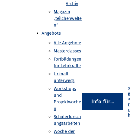
Archiv
Magazin
„teilchenwelte
ammern möglich. Wurden mit
n“
cht, findet man
Angebote
en.
Alle Angebote
kammern an. Ziel des Workshops
Masterclasses
Fortbildungen
dem erfahren die Teilnehmenden,
für Lehrkräfte
stehen.
Urknall
unterwegs
Workshops
und
Info für...
Projektwoche
n
Schülerforsch
ungsarbeiten
Woche der
olfgang-Goethe-Universität Frankfurt