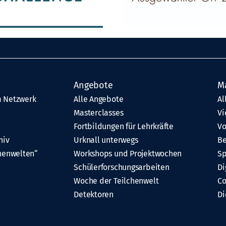
Angebote
M
 Netzwerk
Alle Angebote
Al
Masterclasses
Vi
Fortbildungen für Lehrkräfte
Vo
hiv
Urknall unterwegs
Be
henwelten“
Workshops und Projektwochen
Sp
Schülerforschungsarbeiten
Di
Woche der Teilchenwelt
C
Detektoren
Di