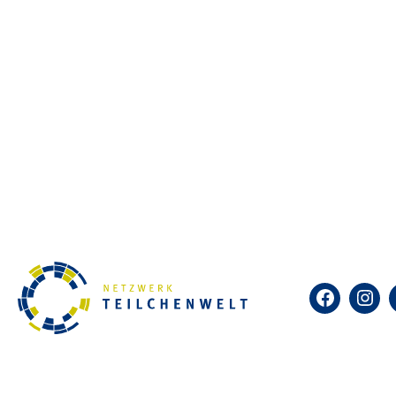
Selbst kosmische Teilchen sic
diesem einfachen Detektor in 
Nebelkammern heute vorwiegen
Netzwerk Teilchenwelt bietet 
ist das Identifizieren und Bes
was kosmische Teilchen sind u
Zum Kalender hinzufügen
Facebook
Insta
DETAILS
Datum: