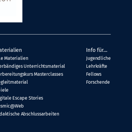
aterialien
Info für…
le Materialien
Jugendliche
erbändiges Unterrichtsmaterial
Lehrkräfte
rbereitungskurs Masterclasses
Fellows
gleitmaterial
Forschende
iele
gitale Escape Stories
osmic@Web
daktische Abschlussarbeiten