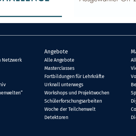
Angebote
M
 Netzwerk
Alle Angebote
Al
Masterclasses
Vi
Fortbildungen für Lehrkräfte
Vo
hiv
Urknall unterwegs
Be
henwelten“
Workshops und Projektwochen
Sp
Schülerforschungsarbeiten
Di
Woche der Teilchenwelt
C
Detektoren
Di