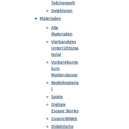
Teilchenwelt
Detektoren
Materialien
Alle
Materialien
Vierbändiges
Unterrichtsma
terial
Vorbereitungs
kurs
Masterclasses
Begleitmateria
e Universität Dresden
l
Spiele
Digitale
Escape Stories
Cosmic@Web
Didaktische