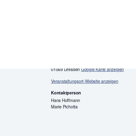
Workshop
Zielgruppe:
Jugendliche
VERANSTALTUNGSORT
Technische Universität Dresden
Zellescher Weg 19 | E19
01069 Dresden
Google Karte anzeigen
Veranstaltungsort-Website anzeigen
Kontaktperson
Hans Hoffmann
Marie Pichotta