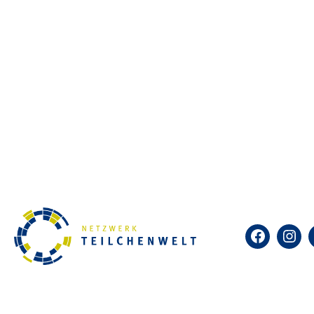
Du interessierst Dich für die 
Teilchenbeschleuniger der Wel
Teilchenphysik-AG an! Zusamme
verschiedene Experimente durch
Teilchenphysik.
Inhalte der AG:
– Urknall, Dunkle Materie, Sch
– Entstehung der chemischen 
– Wechselwirkungen, Ladungen
Facebook
Insta
– Experimente zu kosmischen T
bauen und Myonen messen
– Arbeiten mit echten Daten v