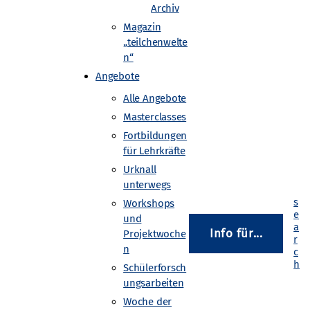
Archiv
Magazin
„teilchenwelte
ie Forschung am größten
n“
de dich für unsere
Angebote
haftlern führst Du
Alle Angebote
ngsfragen in der Astro- und
Masterclasses
Fortbildungen
für Lehrkräfte
Urknall
unterwegs
Workshops
und
Info für...
Projektwoche
n
Schülerforsch
ungsarbeiten
Woche der