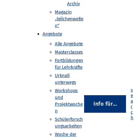
Archiv
Magazin
„teilchenwelte
ammern möglich. Wurden mit
n“
cht, findet man
Angebote
en.
Alle Angebote
kammern an. Ziel des Workshops
Masterclasses
Fortbildungen
dem erfahren die Teilnehmenden,
für Lehrkräfte
stehen.
Urknall
unterwegs
Workshops
und
Info für...
Projektwoche
n
Schülerforsch
ungsarbeiten
Woche der
e Universität Dresden