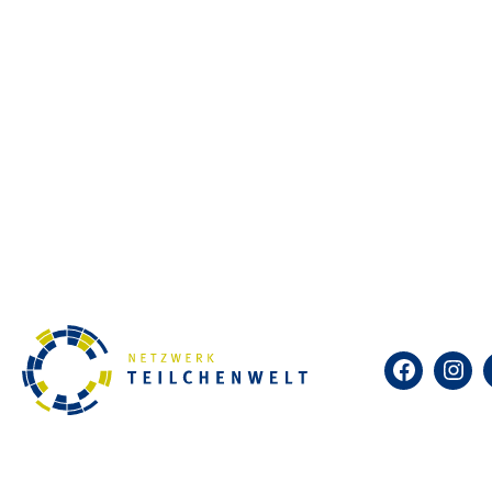
Selbst kosmische Teilchen sic
diesem einfachen Detektor in 
Nebelkammern heute vorwiegen
Netzwerk Teilchenwelt bietet 
ist das Identifizieren und Bes
was kosmische Teilchen sind u
Zum Kalender hinzufügen
Facebook
Insta
DETAILS
Datum: