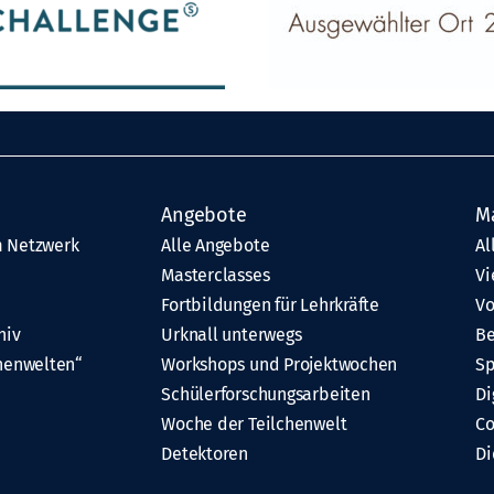
Angebote
M
 Netzwerk
Alle Angebote
Al
Masterclasses
Vi
Fortbildungen für Lehrkräfte
Vo
hiv
Urknall unterwegs
Be
henwelten“
Workshops und Projektwochen
Sp
Schülerforschungsarbeiten
Di
Woche der Teilchenwelt
C
Detektoren
Di