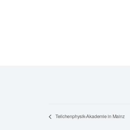
Münchner Straße 1 | Raum 180
01187 Dresden
Google Karte anzeigen
Teilchenphysik-Akademie in Mainz