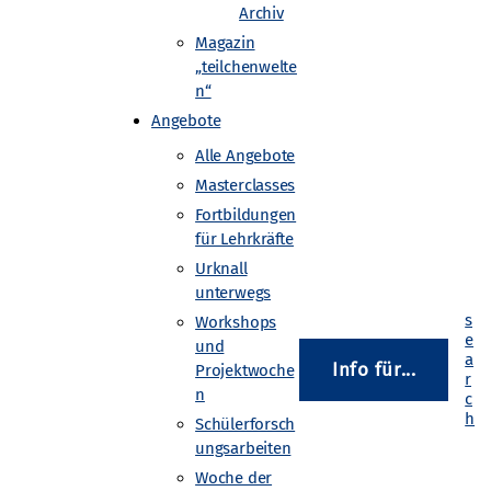
Archiv
Magazin
„teilchenwelte
ammern möglich. Wurden mit
n“
cht, findet man
Angebote
en.
Alle Angebote
kammern an. Ziel des Workshops
Masterclasses
Fortbildungen
dem erfahren die Teilnehmenden,
für Lehrkräfte
stehen.
Urknall
unterwegs
t:
Workshops
und
Info für...
Projektwoche
n
Schülerforsch
ungsarbeiten
Woche der