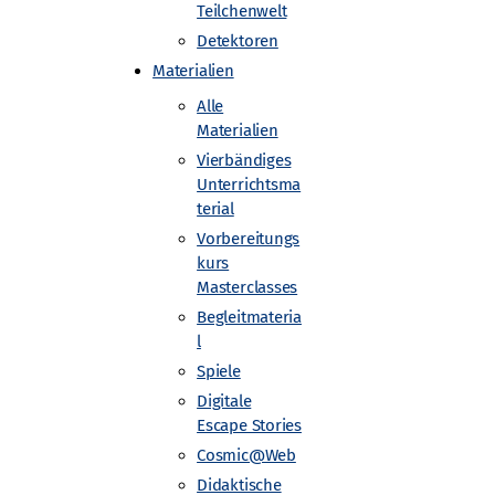
Teilchenwelt
Detektoren
Materialien
Alle
e Universität Dresden
Materialien
Vierbändiges
Unterrichtsma
terial
de
Vorbereitungs
kurs
Masterclasses
Begleitmateria
l
Spiele
Digitale
Escape Stories
Cosmic@Web
Didaktische