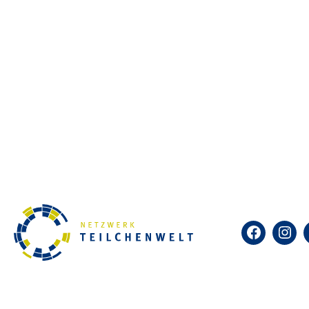
Forschen mit echten Daten aus 
Teilchenwelt. Was ist kurz nach
eigentlich dunkle Materie? Die
von riesigen Teilchenbeschleu
schließen von den kleinsten T
Bei einer Teilchenphysik-Maste
Vortrag, wie man echte Daten 
kann. Sie identifizieren mithi
Elektronen und Co. und können 
Facebook
Insta
erfordert keine Vorkenntnisse –
Diese Veranstaltung findet im 
tu-dresden.de/studium/vor-d