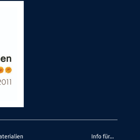
aterialien
Info für…