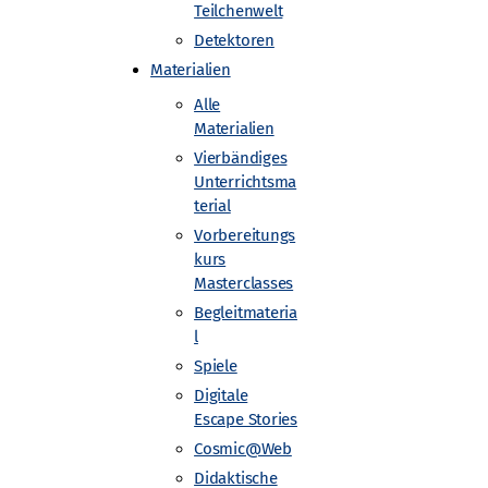
Teilchenwelt
Detektoren
Materialien
Alle
Materialien
Vierbändiges
Unterrichtsma
terial
Vorbereitungs
e Universität Dresden
kurs
Masterclasses
Begleitmateria
l
de
Spiele
Digitale
Escape Stories
Cosmic@Web
Didaktische