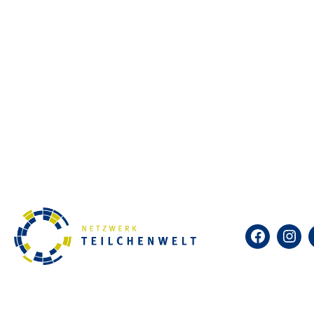
Forschen mit echten Daten aus 
Teilchenwelt. Was ist kurz nach
eigentlich dunkle Materie? Die
von riesigen Teilchenbeschleu
schließen von den kleinsten T
Bei einer Teilchenphysik-Maste
Vortrag, wie man echte Daten 
kann. Sie identifizieren mithi
Elektronen und Co. und können 
Facebook
Insta
erfordert keine Vorkenntnisse –
Zum Kalender hinzufügen