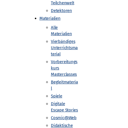
Teilchenwelt
Detektoren
Materialien
Alle
es Elektronen-Synchrotron DESY, Hamburg
Materialien
rg
Vierbändiges
Unterrichtsma
terial
Vorbereitungs
kurs
Masterclasses
Begleitmateria
l
Spiele
Digitale
Escape Stories
Cosmic@Web
Didaktische