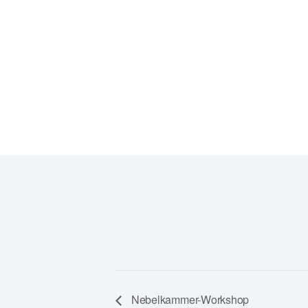
Notkestraße 85
22607 Hamburg
Google Karte anzeigen
Veranstaltungsort-Website anzeigen
Nebelkammer-Workshop