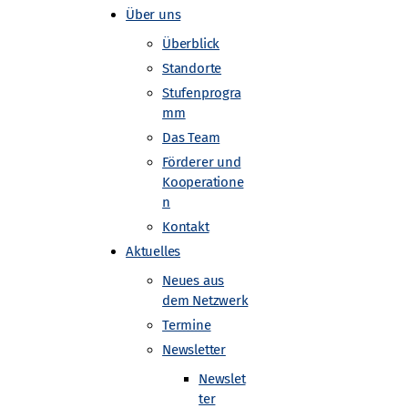
Über uns
Überblick
Standorte
Stufenprogra
mm
Das Team
Förderer und
 CERN
Kooperatione
n
Kontakt
Aktuelles
asterclasses geleitet. Im
Neues aus
schungsarbeit für die Physik gut
dem Netzwerk
Termine
Newsletter
Newslet
ter