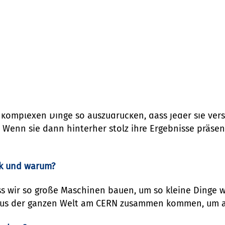
rk Teilchenwelt aktiv?
d das möchte ich den Schülern und Studenten zeigen.
hule immer sehr motiviert und ohne sie wäre ich wohl 
 interessant ist und Spaß macht.
 komplexen Dinge so auszudrücken, dass jeder sie ver
Wenn sie dann hinterher stolz ihre Ergebnisse präsent
ik und warum?
ss wir so große Maschinen bauen, um so kleine Dinge w
aus der ganzen Welt am CERN zusammen kommen, um a