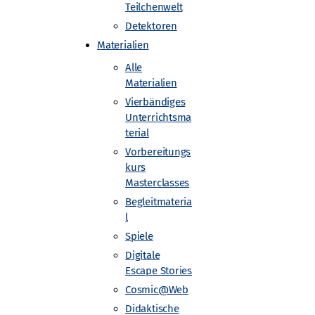
Teilchenwelt
Detektoren
Materialien
Alle
Materialien
Vierbändiges
Unterrichtsma
terial
Vorbereitungs
s schweren, aber trotzdem stabilen
kurs
sie an der Art erkennen, wie sie eine
Masterclasses
Begleitmateria
l
Spiele
Digitale
hat mich sehr beeindruckt und ich war
Escape Stories
hen, das so klein ist. Im Studium habe
Cosmic@Web
en.
Didaktische