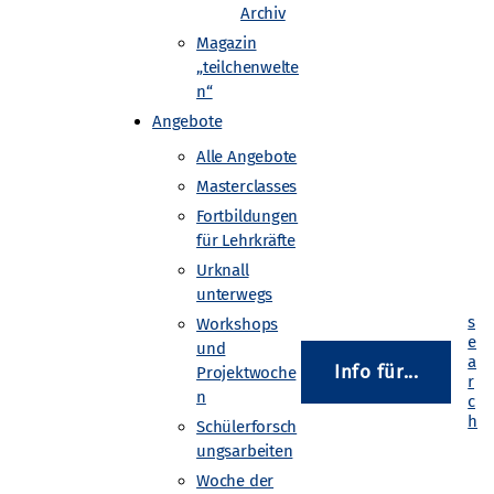
Archiv
Magazin
„teilchenwelte
n“
Angebote
Alle Angebote
Masterclasses
Fortbildungen
für Lehrkräfte
Urknall
unterwegs
Workshops
und
Info für...
Projektwoche
n
Schülerforsch
ungsarbeiten
Woche der