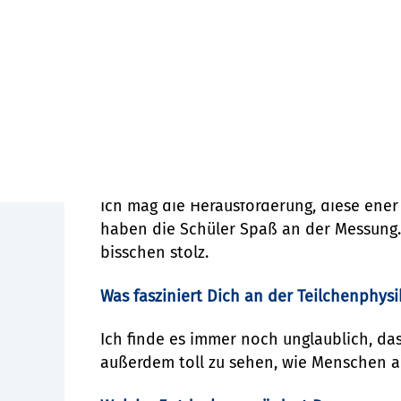
Warum bist Du als Vermittlerin im Netzwe
Teilchenphysik ist einfach spannend un
„Informationsveranstaltungen“ in der Sc
möchte Schülern vermitteln, dass Physik
Was macht Dir dabei am meisten Spaß?
Ich mag die Herausforderung, diese eher
haben die Schüler Spaß an der Messung. 
bisschen stolz.
Was fasziniert Dich an der Teilchenphys
Ich finde es immer noch unglaublich, da
außerdem toll zu sehen, wie Menschen 