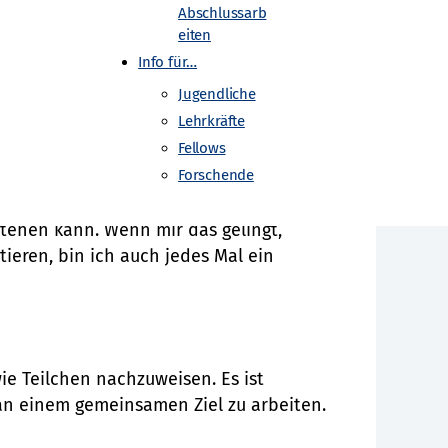
Abschlussarb
eiten
Info für…
 Mich haben
Jugendliche
auch nicht in der Physik gelandet. Ich
Lehrkräfte
Fellows
Forschende
stehen kann. Wenn mir das gelingt,
ieren, bin ich auch jedes Mal ein
ie Teilchen nachzuweisen. Es ist
n einem gemeinsamen Ziel zu arbeiten.