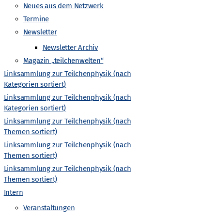
-
Neues aus dem Netzwerk
Termine
N
Newsletter
a
Newsletter Archiv
Magazin „teilchenwelten“
v
Linksammlung zur Teilchenphysik (nach
Kategorien sortiert)
i
Linksammlung zur Teilchenphysik (nach
Kategorien sortiert)
g
Linksammlung zur Teilchenphysik (nach
Themen sortiert)
a
Linksammlung zur Teilchenphysik (nach
Themen sortiert)
t
Linksammlung zur Teilchenphysik (nach
Themen sortiert)
i
Intern
Veranstaltungen