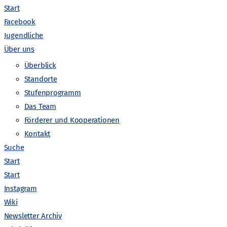
Start
Facebook
Jugendliche
Über uns
Überblick
Standorte
Stufenprogramm
Das Team
V
Förderer und Kooperationen
anstaltungen suchen
Liste
Monat
Tag
Kontakt
e
Suche
Start
r
Start
Instagram
a
Wiki
Newsletter Archiv