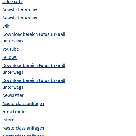
n
Lehrkräfte
Newsletter Archiv
s
Newsletter Archiv
Wiki
t
Downloadbereich Fotos Urknall
unterwegs
a
Youtube
l
Fellows
Downloadbereich Fotos Urknall
t
unterwegs
Downloadbereich Fotos Urknall
unterwegs
u
Newsletter
n
Masterclass anfragen
Forschende
g
Intern
Masterclass anfragen