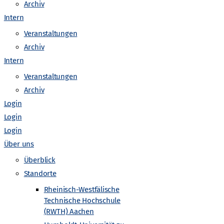
o
Archiv
Intern
n
Veranstaltungen
Archiv
Intern
Veranstaltungen
Archiv
Login
Login
Login
Über uns
Überblick
Standorte
Rheinisch-Westfälische
Technische Hochschule
(RWTH) Aachen