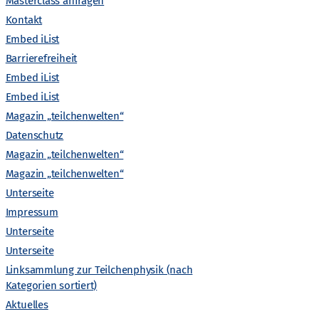
A
Masterclass anfragen
Kontakt
n
Embed iList
Barrierefreiheit
s
Embed iList
Embed iList
i
Magazin „teilchenwelten“
c
Datenschutz
Magazin „teilchenwelten“
h
Magazin „teilchenwelten“
Unterseite
t
Impressum
Unterseite
e
Unterseite
Linksammlung zur Teilchenphysik (nach
n
Kategorien sortiert)
Aktuelles