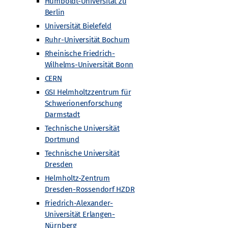
Humboldt-Universität zu
Berlin
Universität Bielefeld
Ruhr-Universität Bochum
Rheinische Friedrich-
Wilhelms-Universität Bonn
CERN
GSI Helmholtzzentrum für
Schwerionenforschung
Darmstadt
Technische Universität
Dortmund
Technische Universität
Dresden
Helmholtz-Zentrum
Dresden-Rossendorf HZDR
Friedrich-Alexander-
Universität Erlangen-
Nürnberg