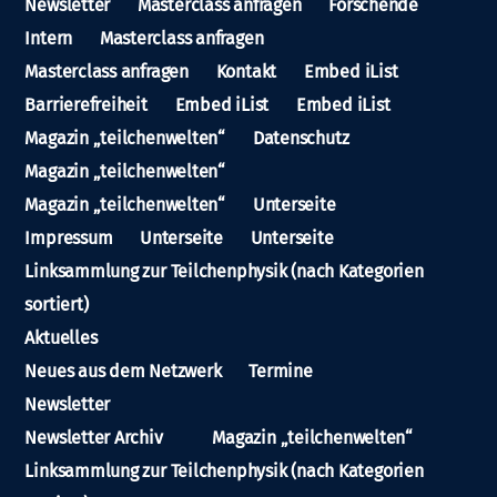
Newsletter
Masterclass anfragen
Forschende
Intern
Masterclass anfragen
Masterclass anfragen
Kontakt
Embed iList
Barrierefreiheit
Embed iList
Embed iList
Magazin „teilchenwelten“
Datenschutz
Magazin „teilchenwelten“
Magazin „teilchenwelten“
Unterseite
Impressum
Unterseite
Unterseite
Linksammlung zur Teilchenphysik (nach Kategorien
sortiert)
Aktuelles
Neues aus dem Netzwerk
Termine
Newsletter
Newsletter Archiv
Magazin „teilchenwelten“
Linksammlung zur Teilchenphysik (nach Kategorien