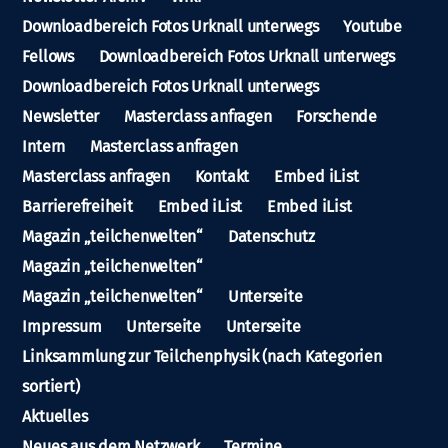
Downloadbereich Fotos Urknall unterwegs
Youtube
Fellows
Downloadbereich Fotos Urknall unterwegs
Downloadbereich Fotos Urknall unterwegs
Newsletter
Masterclass anfragen
Forschende
Intern
Masterclass anfragen
Masterclass anfragen
Kontakt
Embed iList
Barrierefreiheit
Embed iList
Embed iList
Magazin „teilchenwelten“
Datenschutz
Magazin „teilchenwelten“
Magazin „teilchenwelten“
Unterseite
Impressum
Unterseite
Unterseite
Linksammlung zur Teilchenphysik (nach Kategorien
sortiert)
Aktuelles
Neues aus dem Netzwerk
Termine