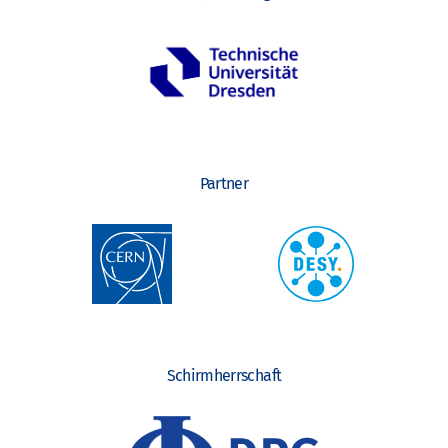
o
n
Partner
Schirmherrschaft