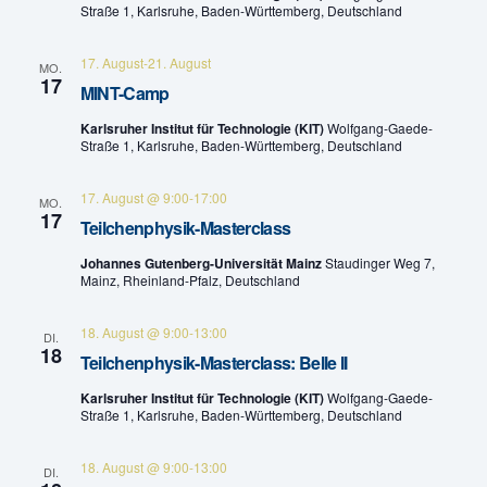
Straße 1, Karlsruhe, Baden-Württemberg, Deutschland
t
l
17. August
-
21. August
u
MO.
t
17
MINT-Camp
n
u
Karlsruher Institut für Technologie (KIT)
Wolfgang-Gaede-
g
Straße 1, Karlsruhe, Baden-Württemberg, Deutschland
n
A
17. August @ 9:00
-
17:00
MO.
g
17
n
Teilchenphysik-Masterclass
e
s
Johannes Gutenberg-Universität Mainz
Staudinger Weg 7,
Mainz, Rheinland-Pfalz, Deutschland
n
i
c
18. August @ 9:00
-
13:00
S
DI.
18
Teilchenphysik-Masterclass: Belle II
h
u
Karlsruher Institut für Technologie (KIT)
Wolfgang-Gaede-
t
Straße 1, Karlsruhe, Baden-Württemberg, Deutschland
c
e
h
18. August @ 9:00
-
13:00
DI.