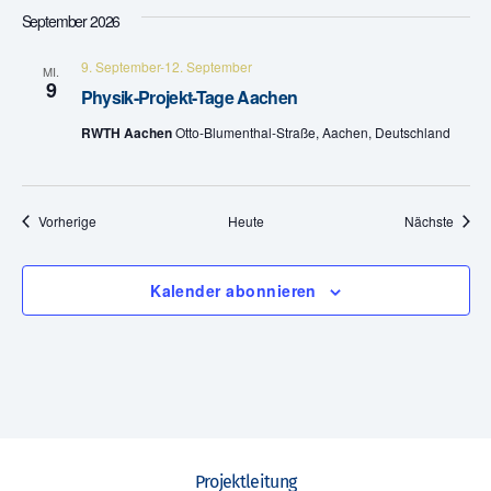
e
September 2026
n
9. September
-
12. September
MI.
9
Physik-Projekt-Tage Aachen
,
RWTH Aachen
Otto-Blumenthal-Straße, Aachen, Deutschland
N
a
Veranstaltungen
Veran
Vorherige
Heute
Nächste
v
i
Kalender abonnieren
g
a
t
i
Projektleitung