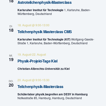
n
18
Astroteilchenphysik-Masterclass
e
-
Karlsruher Institut für Technologie
1, Karlsruhe, Baden-
Württemberg, Deutschland
u
N
n
a
18. August @ 9:00
-
13:00
DI.
18
Teilchenphysik Masterclass CMS
v
d
Karlsruher Institut für Technologie (KIT)
Wolfgang-Gaede-
i
A
Straße 1, Karlsruhe, Baden-Württemberg, Deutschland
g
n
19. August
-
22. August
MI.
a
19
Physik-Projekt-Tage Kiel
s
t
Christian-Albrechts-Universität zu Kiel
i
i
20. August @ 9:00
-
15:30
c
DO.
o
20
Teilchenphysik-Masterclass
h
n
Schülerlabor physik.begreifen am DESY in Hamburg
Notkestraße 85, Hamburg, Hamburg, Deutschland
t