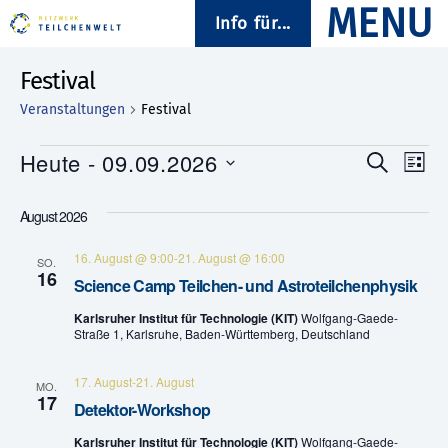
Info für...
Festival
Veranstaltungen
Festival
Veranstaltungen
Heute
 - 
09.09.2026
V
V
S
L
u
D
i
e
e
c
a
s
August 2026
h
t
t
r
e
r
u
e
16. August @ 9:00
-
21. August @ 16:00
a
m
SO.
16
a
w
Science Camp Teilchen- und Astroteilchenphysik
n
ä
n
Karlsruher Institut für Technologie (KIT)
Wolfgang-Gaede-
h
s
Straße 1, Karlsruhe, Baden-Württemberg, Deutschland
l
s
e
t
n
17. August
-
21. August
MO.
.
t
17
a
Detektor-Workshop
a
l
Karlsruher Institut für Technologie (KIT)
Wolfgang-Gaede-