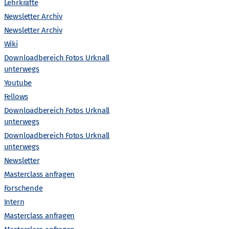
n
Lehrkräfte
Newsletter Archiv
s
Newsletter Archiv
Wiki
t
Downloadbereich Fotos Urknall
unterwegs
a
Youtube
l
Fellows
Downloadbereich Fotos Urknall
t
unterwegs
Downloadbereich Fotos Urknall
unterwegs
u
Newsletter
n
Masterclass anfragen
Forschende
g
Intern
Masterclass anfragen