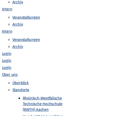
o
Archiv
Intern
n
Veranstaltungen
Archiv
Intern
Veranstaltungen
Archiv
Login
Login
Login
Über uns
Überblick
Standorte
Rheinisch-Westfälische
Technische Hochschule
(RWTH) Aachen