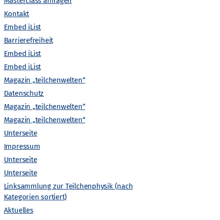
A
Masterclass anfragen
Kontakt
n
Embed iList
Barrierefreiheit
s
Embed iList
Embed iList
i
Magazin „teilchenwelten“
c
Datenschutz
Magazin „teilchenwelten“
h
Magazin „teilchenwelten“
Unterseite
t
Impressum
Unterseite
e
Unterseite
Linksammlung zur Teilchenphysik (nach
n
Kategorien sortiert)
Aktuelles