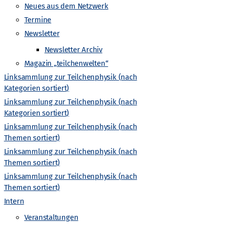
-
Neues aus dem Netzwerk
Termine
N
Newsletter
a
Newsletter Archiv
Magazin „teilchenwelten“
v
Linksammlung zur Teilchenphysik (nach
Kategorien sortiert)
i
Linksammlung zur Teilchenphysik (nach
Kategorien sortiert)
g
Linksammlung zur Teilchenphysik (nach
Themen sortiert)
a
Linksammlung zur Teilchenphysik (nach
Themen sortiert)
t
Linksammlung zur Teilchenphysik (nach
Themen sortiert)
i
Intern
Veranstaltungen