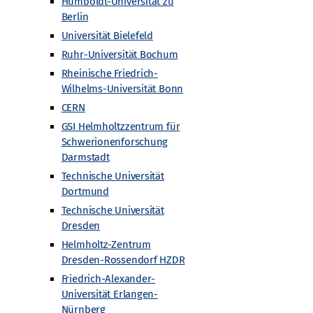
Humboldt-Universität zu
Berlin
Universität Bielefeld
Ruhr-Universität Bochum
Rheinische Friedrich-
Wilhelms-Universität Bonn
CERN
GSI Helmholtzzentrum für
Schwerionenforschung
Darmstadt
Technische Universität
Dortmund
Technische Universität
Dresden
Helmholtz-Zentrum
Dresden-Rossendorf HZDR
Friedrich-Alexander-
Universität Erlangen-
Nürnberg