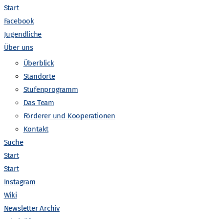
Start
Facebook
Jugendliche
Über uns
Überblick
Standorte
Stufenprogramm
Das Team
V
Förderer und Kooperationen
anstaltungen suchen
Liste
Monat
Tag
Kontakt
e
Suche
Start
r
Start
Instagram
a
Wiki
Newsletter Archiv