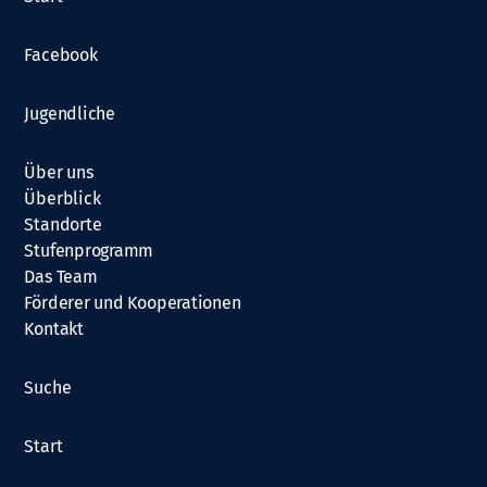
t
i
Facebook
o
Jugendliche
n
Über uns
Überblick
Standorte
Stufenprogramm
Das Team
Förderer und Kooperationen
Kontakt
Suche
Start