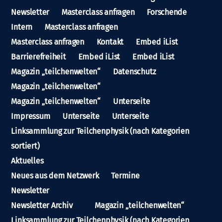
Newsletter
Masterclass anfragen
Forschende
Intern
Masterclass anfragen
Masterclass anfragen
Kontakt
Embed iList
Barrierefreiheit
Embed iList
Embed iList
Magazin „teilchenwelten“
Datenschutz
Magazin „teilchenwelten“
Magazin „teilchenwelten“
Unterseite
Impressum
Unterseite
Unterseite
Linksammlung zur Teilchenphysik (nach Kategorien
sortiert)
Aktuelles
Neues aus dem Netzwerk
Termine
Newsletter
Newsletter Archiv
Magazin „teilchenwelten“
Linksammlung zur Teilchenphysik (nach Kategorien