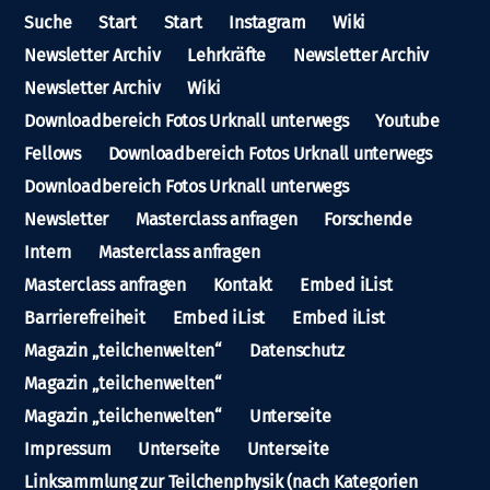
Suche
Start
Start
Instagram
Wiki
Newsletter Archiv
Lehrkräfte
Newsletter Archiv
Newsletter Archiv
Wiki
Downloadbereich Fotos Urknall unterwegs
Youtube
Fellows
Downloadbereich Fotos Urknall unterwegs
Downloadbereich Fotos Urknall unterwegs
Newsletter
Masterclass anfragen
Forschende
Intern
Masterclass anfragen
Masterclass anfragen
Kontakt
Embed iList
Barrierefreiheit
Embed iList
Embed iList
Magazin „teilchenwelten“
Datenschutz
Magazin „teilchenwelten“
Magazin „teilchenwelten“
Unterseite
Impressum
Unterseite
Unterseite
Linksammlung zur Teilchenphysik (nach Kategorien