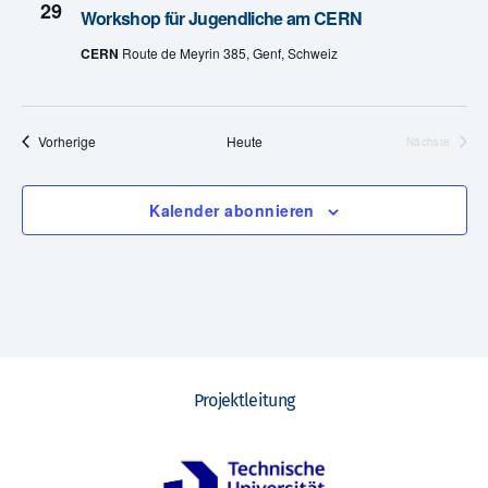
n
29
Workshop für Jugendliche am CERN
e
-
CERN
Route de Meyrin 385, Genf, Schweiz
u
N
n
a
Veranstaltungen
Vorherige
Heute
Nächste
v
d
Veranstalt
i
A
Kalender abonnieren
g
n
a
s
t
i
i
c
o
Projektleitung
h
n
t