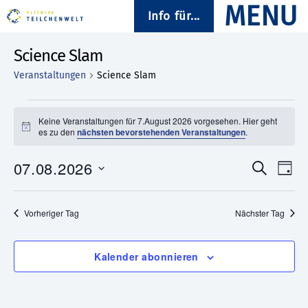
Info für...
Science Slam
Veranstaltungen
Science Slam
Veranstaltungen
Keine Veranstaltungen für 7.August 2026 vorgesehen. Hier geht
H
es zu den
nächsten bevorstehenden Veranstaltungen
.
für
i
n
7.August
07.08.2026
w
V
V
S
T
e
u
D
i
a
e
2026
e
c
s
a
g
h
t
r
Vorheriger Tag
Nächster Tag
e
r
u
a
m
a
w
Kalender abonnieren
n
ä
n
h
s
l
e