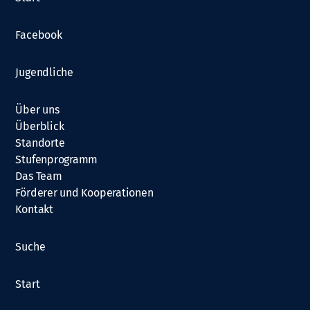
t
i
Facebook
o
Jugendliche
n
Über uns
Überblick
Standorte
Stufenprogramm
Das Team
Förderer und Kooperationen
Kontakt
Suche
Start