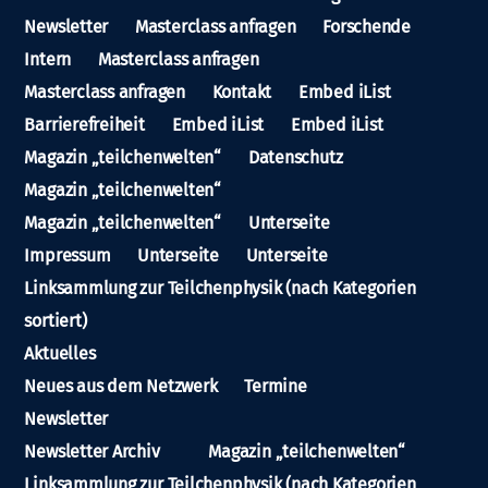
Newsletter
Masterclass anfragen
Forschende
Intern
Masterclass anfragen
Masterclass anfragen
Kontakt
Embed iList
Barrierefreiheit
Embed iList
Embed iList
Magazin „teilchenwelten“
Datenschutz
Magazin „teilchenwelten“
Magazin „teilchenwelten“
Unterseite
Impressum
Unterseite
Unterseite
Linksammlung zur Teilchenphysik (nach Kategorien
sortiert)
Aktuelles
Neues aus dem Netzwerk
Termine
Newsletter
Newsletter Archiv
Magazin „teilchenwelten“
Linksammlung zur Teilchenphysik (nach Kategorien