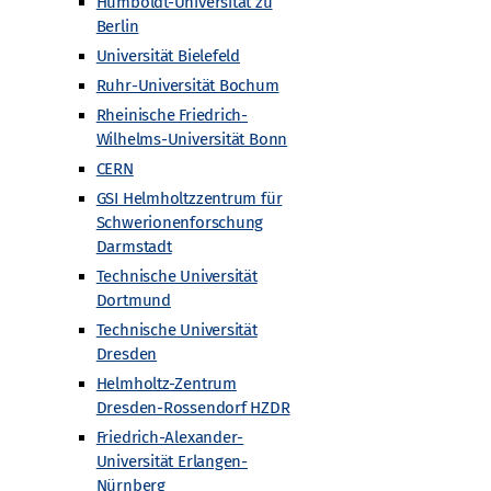
men sortiert)
Intern
Intern
Humboldt-Universität zu
Berlin
Veranstaltungen
Veranstaltungen
Universität Bielefeld
Archiv
Archiv
Ruhr-Universität Bochum
Rheinische Friedrich-
Angebote
Wilhelms-Universität Bonn
Alle Angebote
CERN
Masterclasses
GSI Helmholtzzentrum für
n
Fortbildungen für Lehrkräfte
Schwerionenforschung
Urknall unterwegs
Darmstadt
Workshops und Projektwochen
Technische Universität
Dortmund
Schülerforschungsarbeiten
Technische Universität
Woche der Teilchenwelt
Dresden
Detektoren
Helmholtz-Zentrum
Dresden-Rossendorf HZDR
Friedrich-Alexander-
Universität Erlangen-
Nürnberg