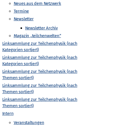
Neues aus dem Netzwerk
v
Termine
i
Newsletter
Newsletter Archiv
g
Magazin „teilchenwelten“
Linksammlung zur Teilchenphysik (nach
a
Kategorien sortiert)
Linksammlung zur Teilchenphysik (nach
t
Kategorien sortiert)
Linksammlung zur Teilchenphysik (nach
hrkräfte
Newsletter Archiv
Newsletter Archiv
Wiki
i
Themen sortiert)
Linksammlung zur Teilchenphysik (nach
o
Themen sortiert)
Linksammlung zur Teilchenphysik (nach
n
Themen sortiert)
Intern
Veranstaltungen