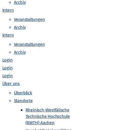
Archiv
egs
Downloadbereich Fotos Urknall unterwegs
Intern
Veranstaltungen
takt
Embed iList
Barrierefreiheit
Embed iList
Archiv
Intern
“
Unterseite
Impressum
Unterseite
Unterseite
Veranstaltungen
Archiv
 zur Teilchenphysik (nach Kategorien sortiert)
Login
Login
Login
Über uns
Überblick
Standorte
Rheinisch-Westfälische
ung zur Teilchenphysik (nach Themen sortiert)
Technische Hochschule
(RWTH) Aachen