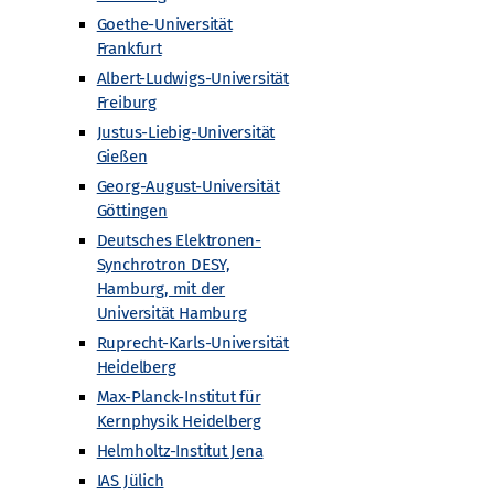
Goethe-Universität
Frankfurt
Albert-Ludwigs-Universität
Freiburg
Justus-Liebig-Universität
Gießen
iversität Hamburg
Georg-August-Universität
Göttingen
Deutsches Elektronen-
Synchrotron DESY,
Hamburg, mit der
Universität Hamburg
Ruprecht-Karls-Universität
Heidelberg
Max-Planck-Institut für
ünchen
Kernphysik Heidelberg
Helmholtz-Institut Jena
IAS Jülich