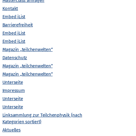
Masterclass anfragen
i
Kontakt
Gefördert von
Embed iList
c
Barrierefreiheit
Embed iList
h
Embed iList
t
Magazin „teilchenwelten“
Datenschutz
e
Magazin „teilchenwelten“
Magazin „teilchenwelten“
n
Unterseite
Impressum
-
Unterseite
Unterseite
N
Linksammlung zur Teilchenphysik (nach
Kategorien sortiert)
a
Aktuelles