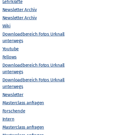
Lehrkräfte
a
Newsletter Archiv
Newsletter Archiv
l
Wiki
t
Downloadbereich Fotos Urknall
unterwegs
Nächster Tag
u
Youtube
Fellows
n
Downloadbereich Fotos Urknall
Kalender abonnieren
unterwegs
g
Downloadbereich Fotos Urknall
unterwegs
A
Newsletter
Masterclass anfragen
n
Forschende
Intern
s
Masterclass anfragen