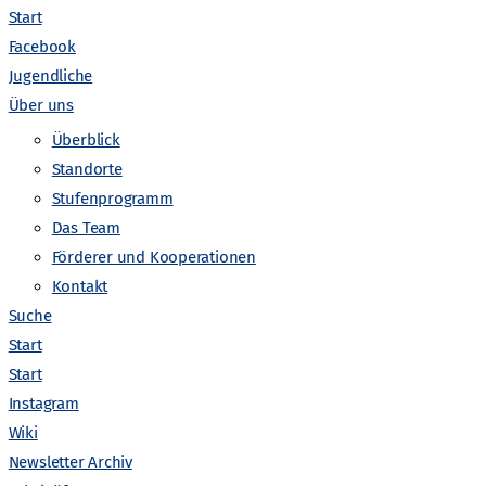
Start
Facebook
Jugendliche
Über uns
V
anstaltungen suchen
Liste
Monat
Tag
Überblick
Standorte
e
Stufenprogramm
r
Das Team
Förderer und Kooperationen
a
Kontakt
Suche
n
Start
Start
s
Instagram
Wiki
t
Newsletter Archiv