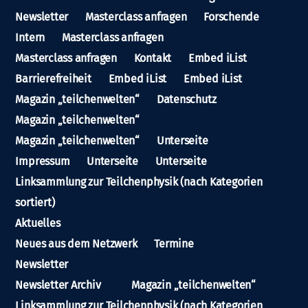
Newsletter
Masterclass anfragen
Forschende
Intern
Masterclass anfragen
Masterclass anfragen
Kontakt
Embed iList
Barrierefreiheit
Embed iList
Embed iList
Magazin „teilchenwelten“
Datenschutz
Magazin „teilchenwelten“
Magazin „teilchenwelten“
Unterseite
Impressum
Unterseite
Unterseite
Linksammlung zur Teilchenphysik (nach Kategorien
sortiert)
Aktuelles
Neues aus dem Netzwerk
Termine
Newsletter
Newsletter Archiv
Magazin „teilchenwelten“
Linksammlung zur Teilchenphysik (nach Kategorien