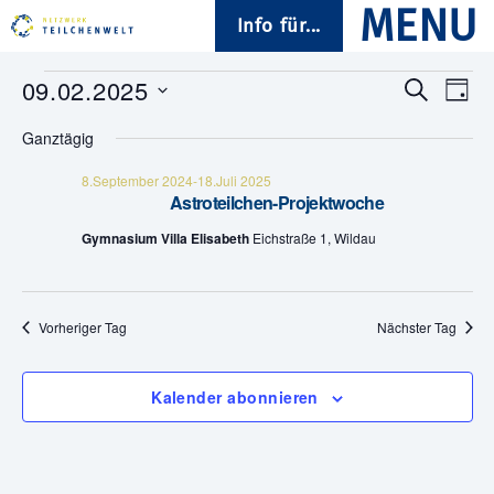
Info für...
Veranstaltungen
09.02.2025
V
V
S
T
u
D
a
e
für
e
c
Ganztägig
a
g
h
t
r
9.Februar
e
r
u
8.September 2024
-
18.Juli 2025
Astroteilchen-Projektwoche
a
m
2025
a
w
Gymnasium Villa Elisabeth
Eichstraße 1, Wildau
n
ä
n
h
s
l
s
e
t
n
Vorheriger Tag
Nächster Tag
.
t
a
a
l
Kalender abonnieren
t
l
u
t