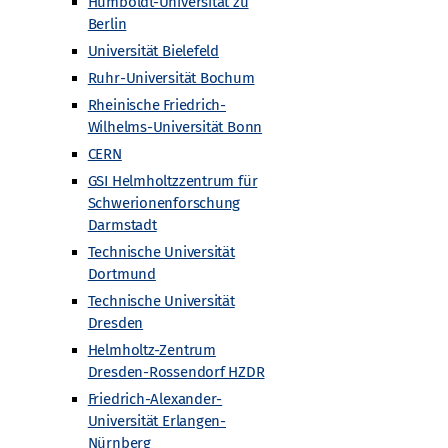
men sortiert)
Intern
Intern
Humboldt-Universität zu
Berlin
Veranstaltungen
Veranstaltungen
Universität Bielefeld
Archiv
Archiv
Ruhr-Universität Bochum
Rheinische Friedrich-
Angebote
Wilhelms-Universität Bonn
Alle Angebote
CERN
Masterclasses
GSI Helmholtzzentrum für
n
Fortbildungen für Lehrkräfte
Schwerionenforschung
Urknall unterwegs
Darmstadt
Workshops und Projektwochen
Technische Universität
Dortmund
Schülerforschungsarbeiten
Technische Universität
Woche der Teilchenwelt
Dresden
Detektoren
Helmholtz-Zentrum
Dresden-Rossendorf HZDR
Friedrich-Alexander-
Universität Erlangen-
Nürnberg