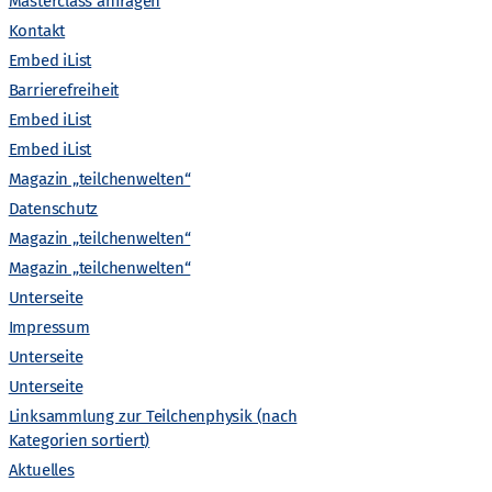
Masterclass anfragen
i
Kontakt
Gefördert von
Embed iList
c
Barrierefreiheit
Embed iList
h
Embed iList
t
Magazin „teilchenwelten“
Datenschutz
e
Magazin „teilchenwelten“
Magazin „teilchenwelten“
n
Unterseite
Impressum
-
Unterseite
Unterseite
N
Linksammlung zur Teilchenphysik (nach
Kategorien sortiert)
a
Aktuelles