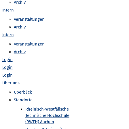
Archiv
egs
Downloadbereich Fotos Urknall unterwegs
Intern
Veranstaltungen
takt
Embed iList
Barrierefreiheit
Embed iList
Archiv
Intern
“
Unterseite
Impressum
Unterseite
Unterseite
Veranstaltungen
Archiv
 zur Teilchenphysik (nach Kategorien sortiert)
Login
Login
Login
Über uns
Überblick
Standorte
Rheinisch-Westfälische
ung zur Teilchenphysik (nach Themen sortiert)
Technische Hochschule
(RWTH) Aachen