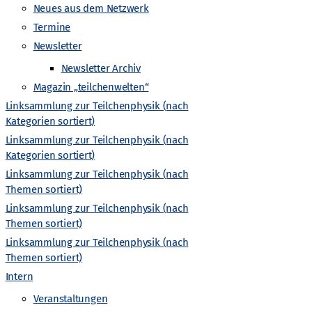
Neues aus dem Netzwerk
v
Termine
i
Newsletter
Newsletter Archiv
g
Magazin „teilchenwelten“
Linksammlung zur Teilchenphysik (nach
a
Kategorien sortiert)
Linksammlung zur Teilchenphysik (nach
t
Kategorien sortiert)
Linksammlung zur Teilchenphysik (nach
hrkräfte
Newsletter Archiv
Newsletter Archiv
Wiki
i
Themen sortiert)
Linksammlung zur Teilchenphysik (nach
o
Themen sortiert)
Linksammlung zur Teilchenphysik (nach
n
Themen sortiert)
Intern
Veranstaltungen