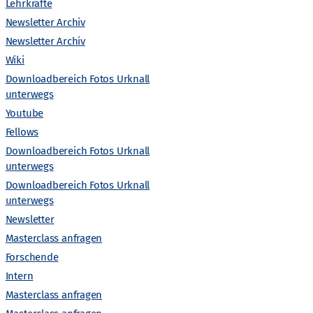
Lehrkräfte
a
Newsletter Archiv
Newsletter Archiv
l
Wiki
t
Downloadbereich Fotos Urknall
unterwegs
Nächster Tag
u
Youtube
Fellows
n
Downloadbereich Fotos Urknall
Kalender abonnieren
unterwegs
g
Downloadbereich Fotos Urknall
unterwegs
A
Newsletter
Masterclass anfragen
n
Forschende
Intern
s
Masterclass anfragen