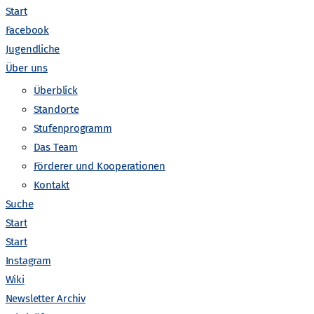
Start
Facebook
Jugendliche
Über uns
V
anstaltungen suchen
Liste
Monat
Tag
Überblick
Standorte
e
Stufenprogramm
r
Das Team
Förderer und Kooperationen
a
Kontakt
Suche
n
Start
Start
s
Instagram
Wiki
t
Newsletter Archiv