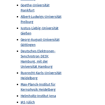
Goethe-Universität
Frankfurt
Albert-Ludwigs-Universität
Freiburg
Justus-Liebig-Universität
Gießen
iversität Hamburg
Georg-August-Universität
Göttingen
Deutsches Elektronen-
Synchrotron DESY,
Hamburg, mit der
Universität Hamburg
Ruprecht-Karls-Universität
Heidelberg
Max-Planck-Institut für
ünchen
Kernphysik Heidelberg
Helmholtz-Institut Jena
IAS Jülich