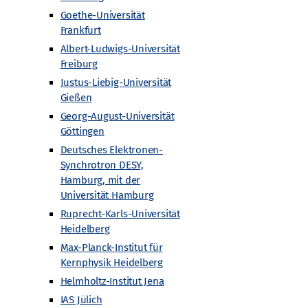
Goethe-Universität
Frankfurt
Albert-Ludwigs-Universität
Freiburg
Justus-Liebig-Universität
Gießen
iversität Hamburg
Georg-August-Universität
Göttingen
Deutsches Elektronen-
Synchrotron DESY,
Hamburg, mit der
Universität Hamburg
Ruprecht-Karls-Universität
Heidelberg
Max-Planck-Institut für
ünchen
Kernphysik Heidelberg
Helmholtz-Institut Jena
IAS Jülich