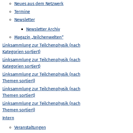
Neues aus dem Netzwerk
v
Termine
i
Newsletter
Newsletter Archiv
g
Magazin „teilchenwelten“
Linksammlung zur Teilchenphysik (nach
a
Kategorien sortiert)
Linksammlung zur Teilchenphysik (nach
t
Kategorien sortiert)
Linksammlung zur Teilchenphysik (nach
hrkräfte
Newsletter Archiv
Newsletter Archiv
Wiki
i
Themen sortiert)
Linksammlung zur Teilchenphysik (nach
o
Themen sortiert)
Linksammlung zur Teilchenphysik (nach
n
Themen sortiert)
Intern
Veranstaltungen