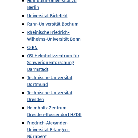
men sortiert)
Intern
Intern
Humboldt-Universität zu
Berlin
Veranstaltungen
Veranstaltungen
Universität Bielefeld
Archiv
Archiv
Ruhr-Universität Bochum
Rheinische Friedrich-
Angebote
Wilhelms-Universität Bonn
Alle Angebote
CERN
Masterclasses
GSI Helmholtzzentrum für
n
Fortbildungen für Lehrkräfte
Schwerionenforschung
Urknall unterwegs
Darmstadt
Workshops und Projektwochen
Technische Universität
Dortmund
Schülerforschungsarbeiten
Technische Universität
Woche der Teilchenwelt
Dresden
Detektoren
Helmholtz-Zentrum
Dresden-Rossendorf HZDR
Friedrich-Alexander-
Universität Erlangen-
Nürnberg