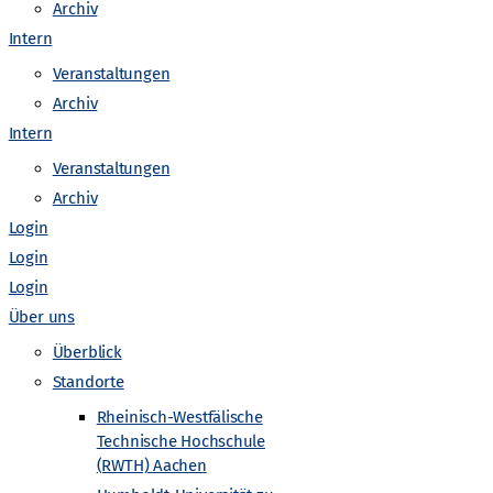
Archiv
egs
Downloadbereich Fotos Urknall unterwegs
Intern
Veranstaltungen
takt
Embed iList
Barrierefreiheit
Embed iList
Archiv
Intern
“
Unterseite
Impressum
Unterseite
Unterseite
Veranstaltungen
Archiv
 zur Teilchenphysik (nach Kategorien sortiert)
Login
Login
Login
Über uns
Überblick
Standorte
Rheinisch-Westfälische
ung zur Teilchenphysik (nach Themen sortiert)
Technische Hochschule
(RWTH) Aachen