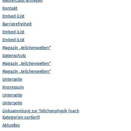
Masterclass anfragen
i
Kontakt
Gefördert von
Embed iList
c
Barrierefreiheit
Embed iList
h
Embed iList
t
Magazin „teilchenwelten“
Datenschutz
e
Magazin „teilchenwelten“
Magazin „teilchenwelten“
n
Unterseite
Impressum
-
Unterseite
Unterseite
N
Linksammlung zur Teilchenphysik (nach
Kategorien sortiert)
a
Aktuelles