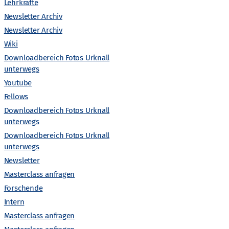
Lehrkräfte
a
Newsletter Archiv
Newsletter Archiv
l
Wiki
t
Downloadbereich Fotos Urknall
unterwegs
Nächster Tag
u
Youtube
Fellows
n
Downloadbereich Fotos Urknall
Kalender abonnieren
unterwegs
g
Downloadbereich Fotos Urknall
unterwegs
A
Newsletter
Masterclass anfragen
n
Forschende
Intern
s
Masterclass anfragen