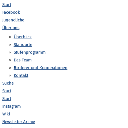
Start
Facebook
Jugendliche
Über uns
V
anstaltungen suchen
Liste
Monat
Tag
Überblick
Standorte
e
Stufenprogramm
r
Das Team
Förderer und Kooperationen
a
Kontakt
Suche
n
Start
Start
s
Instagram
Wiki
t
Newsletter Archiv