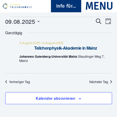
Info für...
Veranstaltungen
09.08.2025
V
V
S
T
u
D
a
e
für
e
c
Ganztägig
a
g
h
t
r
9.August
e
r
u
5.August 2025
-
14.August 2025
Teilchenphysik-Akademie in Mainz
a
m
2025
a
w
Johannes Gutenberg-Universität Mainz
Staudinger Weg 7,
n
ä
Mainz
n
h
s
l
s
e
t
n
Vorheriger Tag
Nächster Tag
.
t
a
a
l
Kalender abonnieren
t
l
u
t