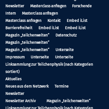
Newsletter
Masterclass anfragen
Forschende
Intern
Masterclass anfragen
Masterclass anfragen
Kontakt
Embed iList
Barrierefreiheit
Embed iList
Embed iList
Magazin „teilchenwelten“
Datenschutz
Magazin „teilchenwelten“
Magazin „teilchenwelten“
Unterseite
Impressum
Unterseite
Unterseite
Linksammlung zur Teilchenphysik (nach Kategorien
sortiert)
Aktuelles
Neues aus dem Netzwerk
Termine
Newsletter
Newsletter Archiv
Magazin „teilchenwelten“
Linksammlung zur Teilchenphysik (nach Kategorien