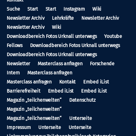
Suche
Start
Start
Instagram
Wiki
Newsletter Archiv
Lehrkräfte
Newsletter Archiv
Newsletter Archiv
Wiki
Downloadbereich Fotos Urknall unterwegs
Youtube
Fellows
Downloadbereich Fotos Urknall unterwegs
Downloadbereich Fotos Urknall unterwegs
Newsletter
Masterclass anfragen
Forschende
Intern
Masterclass anfragen
Masterclass anfragen
Kontakt
Embed iList
Barrierefreiheit
Embed iList
Embed iList
Magazin „teilchenwelten“
Datenschutz
Magazin „teilchenwelten“
Magazin „teilchenwelten“
Unterseite
Impressum
Unterseite
Unterseite