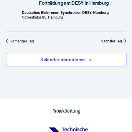
Fortbildung am DESY in Hamburg
n
u
Deutsches Elektronen-Synchrotron DESY, Hamburg
g
Notkestraße 85, Hamburg
n
A
g
n
Vorheriger Tag
Nächster Tag
e
s
n
i
Kalender abonnieren
c
S
h
u
t
c
e
h
n
Projektleitung
e
-
u
N