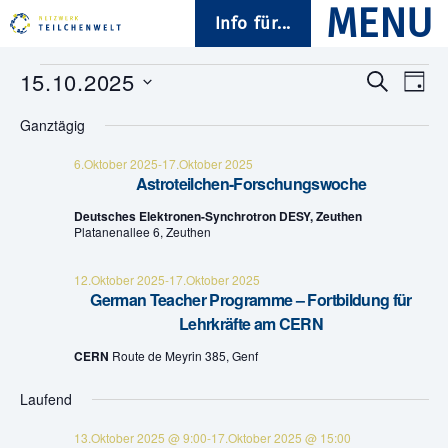
Info für...
Veranstaltungen
15.10.2025
V
V
S
T
u
D
a
e
für
e
c
Ganztägig
a
g
h
t
r
15.Oktober
e
r
u
6.Oktober 2025
-
17.Oktober 2025
Astroteilchen-Forschungswoche
a
m
2025
a
w
Deutsches Elektronen-Synchrotron DESY, Zeuthen
n
ä
Platanenallee 6, Zeuthen
n
h
s
l
s
e
12.Oktober 2025
-
17.Oktober 2025
t
n
German Teacher Programme – Fortbildung für
.
t
Lehrkräfte am CERN
a
CERN
Route de Meyrin 385, Genf
a
l
t
l
Laufend
u
t
13.Oktober 2025 @ 9:00
-
17.Oktober 2025 @ 15:00