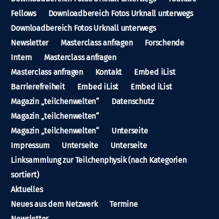
Fellows
Downloadbereich Fotos Urknall unterwegs
Downloadbereich Fotos Urknall unterwegs
Newsletter
Masterclass anfragen
Forschende
Intern
Masterclass anfragen
Masterclass anfragen
Kontakt
Embed iList
Barrierefreiheit
Embed iList
Embed iList
Magazin „teilchenwelten“
Datenschutz
Magazin „teilchenwelten“
Magazin „teilchenwelten“
Unterseite
Impressum
Unterseite
Unterseite
Linksammlung zur Teilchenphysik (nach Kategorien
sortiert)
Aktuelles
Neues aus dem Netzwerk
Termine
Newsletter