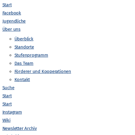
Start
Facebook
Jugendliche
Über uns
Überblick
Standorte
Stufenprogramm
Das Team
V
Förderer und Kooperationen
anstaltungen suchen
Liste
Monat
Tag
Kontakt
e
Suche
Start
r
Start
Instagram
a
Wiki
Newsletter Archiv