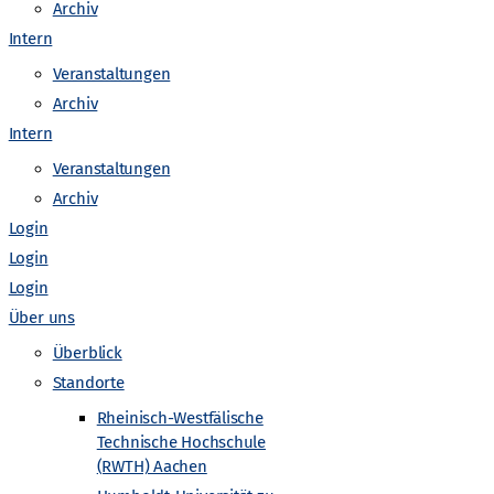
o
Archiv
Intern
n
Veranstaltungen
Archiv
Intern
Veranstaltungen
Archiv
Login
Login
Nächste
Veranstaltungen
Login
Über uns
Kalender abonnieren
Überblick
Standorte
Rheinisch-Westfälische
Technische Hochschule
(RWTH) Aachen