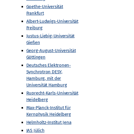
Goethe-Universität
Frankfurt
Albert-Ludwigs-Universität
Freiburg
Justus-Liebig-Universität
Gießen
Georg-August-Universität
Göttingen
Deutsches Elektronen-
Synchrotron DESY,
Hamburg, mit der
Universität Hamburg
Ruprecht-Karls-Universität
Heidelberg
hrkräfte
Newsletter Archiv
Newsletter Archiv
Wiki
Max-Planck-Institut für
Kernphysik Heidelberg
Helmholtz-Institut Jena
IAS Jülich