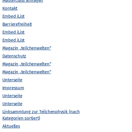
A
Masterclass anfragen
Kontakt
n
Embed iList
Barrierefreiheit
s
Embed iList
Embed iList
i
Magazin „teilchenwelten“
c
Datenschutz
Magazin „teilchenwelten“
h
Magazin „teilchenwelten“
Unterseite
t
Impressum
Unterseite
e
Unterseite
Linksammlung zur Teilchenphysik (nach
n
Kategorien sortiert)
Aktuelles