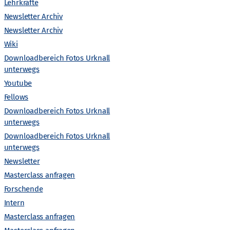
n
Lehrkräfte
Newsletter Archiv
s
Newsletter Archiv
Wiki
t
Downloadbereich Fotos Urknall
unterwegs
a
Youtube
l
Fellows
Downloadbereich Fotos Urknall
t
unterwegs
Downloadbereich Fotos Urknall
unterwegs
u
Newsletter
n
Masterclass anfragen
Forschende
g
Intern
Masterclass anfragen