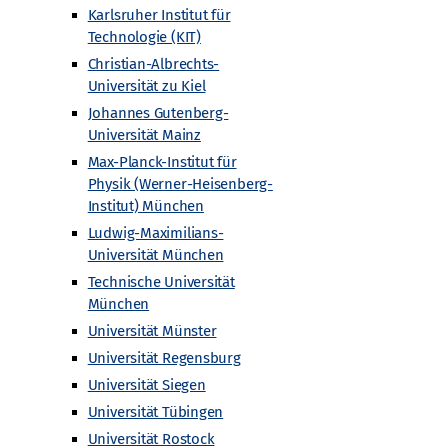
Karlsruher Institut für
Technologie (KIT)
Christian-Albrechts-
Universität zu Kiel
egs
Downloadbereich Fotos Urknall unterwegs
Johannes Gutenberg-
Universität Mainz
Max-Planck-Institut für
takt
Embed iList
Barrierefreiheit
Embed iList
Physik (Werner-Heisenberg-
Institut) München
“
Unterseite
Impressum
Unterseite
Unterseite
Ludwig-Maximilians-
Universität München
 zur Teilchenphysik (nach Kategorien sortiert)
Technische Universität
München
Universität Münster
Universität Regensburg
Universität Siegen
Universität Tübingen
Universität Rostock