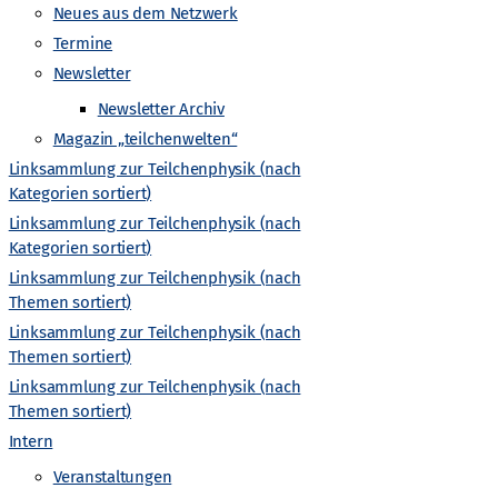
-
Neues aus dem Netzwerk
Termine
N
Newsletter
a
Newsletter Archiv
Magazin „teilchenwelten“
v
Linksammlung zur Teilchenphysik (nach
Kategorien sortiert)
i
Linksammlung zur Teilchenphysik (nach
Kategorien sortiert)
g
Linksammlung zur Teilchenphysik (nach
Themen sortiert)
a
Linksammlung zur Teilchenphysik (nach
Themen sortiert)
t
Linksammlung zur Teilchenphysik (nach
Themen sortiert)
i
Intern
Veranstaltungen