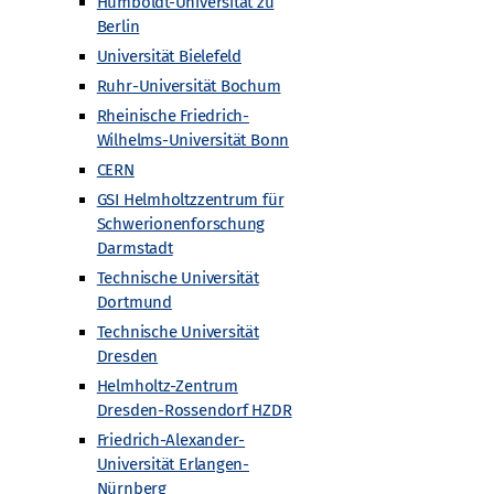
Humboldt-Universität zu
Berlin
Universität Bielefeld
Ruhr-Universität Bochum
Rheinische Friedrich-
Gefördert von
Wilhelms-Universität Bonn
CERN
GSI Helmholtzzentrum für
Schwerionenforschung
Darmstadt
Technische Universität
Dortmund
Technische Universität
Dresden
Helmholtz-Zentrum
Dresden-Rossendorf HZDR
Friedrich-Alexander-
Universität Erlangen-
Nürnberg