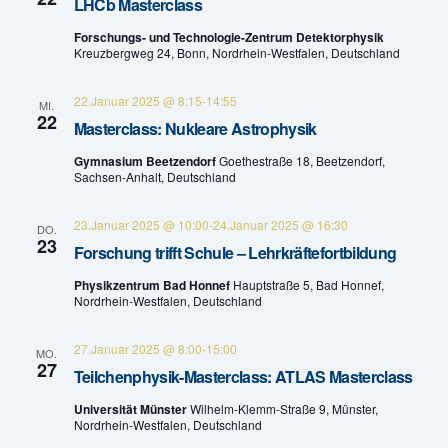
LHCb Masterclass
n
u
Forschungs- und Technologie-Zentrum Detektorphysik
g
Kreuzbergweg 24, Bonn, Nordrhein-Westfalen, Deutschland
n
A
22.Januar 2025 @ 8:15
-
14:55
MI.
g
22
n
Masterclass: Nukleare Astrophysik
e
s
Gymnasium Beetzendorf
Goethestraße 18, Beetzendorf,
Sachsen-Anhalt, Deutschland
n
i
c
23.Januar 2025 @ 10:00
-
24.Januar 2025 @ 16:30
S
DO.
23
Forschung trifft Schule – Lehrkräftefortbildung
h
u
Physikzentrum Bad Honnef
Hauptstraße 5, Bad Honnef,
t
Nordrhein-Westfalen, Deutschland
c
e
h
27.Januar 2025 @ 8:00
-
15:00
MO.
n
27
Teilchenphysik-Masterclass: ATLAS Masterclass
e
-
Universität Münster
Wilhelm-Klemm-Straße 9, Münster,
Nordrhein-Westfalen, Deutschland
u
N