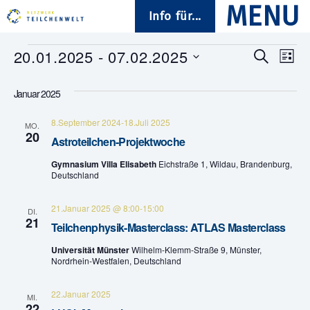
Info für...
Veranstaltungen
20.01.2025
 - 
07.02.2025
V
V
S
L
u
D
i
e
e
c
a
s
Januar 2025
h
t
t
r
e
r
u
e
8.September 2024
-
18.Juli 2025
a
m
MO.
20
a
w
Astroteilchen-Projektwoche
n
ä
n
Gymnasium Villa Elisabeth
Eichstraße 1, Wildau, Brandenburg,
h
s
Deutschland
l
s
e
t
n
21.Januar 2025 @ 8:00
-
15:00
DI.
.
t
21
a
Teilchenphysik-Masterclass: ATLAS Masterclass
a
l
Universität Münster
Wilhelm-Klemm-Straße 9, Münster,
Nordrhein-Westfalen, Deutschland
t
l
22.Januar 2025
u
MI.
t
22