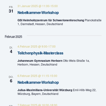
n
a
31.Januar 2025 @ 11:00
-
15:00
FR.
31
Nebelkammer-Workshop
v
d
GSI Helmholtzzentrum für Schwerionenforschung
Planckstraße
i
A
1, Darmstadt, Hessen, Deutschland
g
n
Februar 2025
a
s
t
4.Februar 2025 @ 9:00
-
17:00
DI.
4
i
Teilchenphysik-Masterclass
i
Johanneum Gymnasium Herborn
Otto-Wels-Straße 1a,
c
o
Herborn, Hessen, Deutschland
h
n
6.Februar 2025 @ 11:15
-
15:00
DO.
6
t
Nebelkammer-Workshop
Julius-Maximilians-Universität Würzburg
Emil-Hilb-Weg 22,
e
Würzburg, Bayern, Deutschland
n
7.Februar 2025 @ 16:00
-
18:00