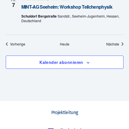
FR.
,
7
MINT-AG Seeheim: Workshop Teilchenphysik
N
Schuldorf Bergstraße
Sandstr., Seeheim-Jugenheim, Hessen,
Deutschland
a
v
Veranstaltungen
Veran
Vorherige
Heute
Nächste
i
g
Kalender abonnieren
a
t
i
o
Projektleitung
n