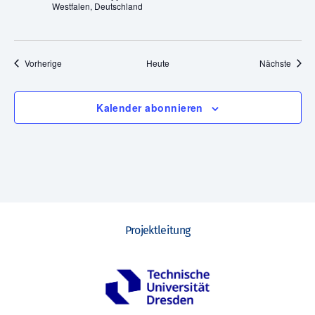
Westfalen, Deutschland
,
N
Veranstaltungen
Veran
Vorherige
Heute
Nächste
a
v
Kalender abonnieren
i
g
a
t
Projektleitung
i
o
n