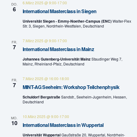
6.März 2025 @ 9:00
-
17:00
DO.
n
a
6
International Masterclass in Siegen
v
d
Universität Siegen - Emmy-Noether-Campus (ENC)
Walter-Flex
Str. 3, Siegen, Nordrhein-Westfalen, Deutschland
i
A
g
7.März 2025 @ 9:00
-
17:00
FR.
n
7
International Masterclass in Mainz
a
s
Johannes Gutenberg-Universität Mainz
Staudinger Weg 7,
t
Mainz, Rheinland-Pfalz, Deutschland
i
i
7.März 2025 @ 16:00
-
18:00
c
FR.
o
7
MINT-AG Seeheim: Workshop Teilchenphysik
h
n
Schuldorf Bergstraße
Sandstr., Seeheim-Jugenheim, Hessen,
Deutschland
t
e
10.März 2025 @ 9:00
-
17:00
MO.
10
International Masterclass in Wuppertal
n
Universität Wuppertal
Gaußstraße 20, Wuppertal, Nordrhein-