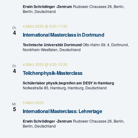
n
Erwin Schrödinger -Zentrum
Rudower Chaussee 26, Berlin,
u
Berlin, Deutschland
g
n
A
4.März 2025 @ 9:00
-
17:30
DI.
4
g
International Masterclass in Dortmund
n
Technische Universität Dortmund
Otto-Hahn-Str. 4, Dortmund,
e
s
Nordrhein-Westfalen, Deutschland
n
i
4.März 2025 @ 9:30
-
15:30
DI.
c
4
S
Teilchenphysik-Masterclass
h
u
Schülerlabor physik.begreifen am DESY in Hamburg
Notkestraße 85, Hamburg, Hamburg, Deutschland
t
c
e
5.März 2025
MI.
h
5
International Masterclass: Lehrertage
n
e
Erwin Schrödinger -Zentrum
Rudower Chaussee 26, Berlin,
-
Berlin, Deutschland
u
N