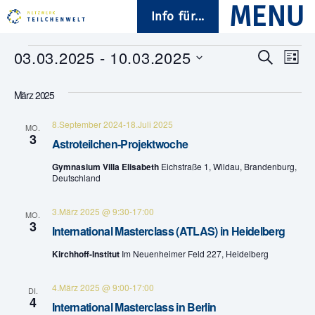
Info für...
Veranstaltungen
03.03.2025
 - 
10.03.2025
V
V
S
L
u
D
i
e
e
c
a
s
März 2025
h
t
t
r
e
r
u
e
8.September 2024
-
18.Juli 2025
a
m
MO.
3
a
w
Astroteilchen-Projektwoche
n
ä
n
Gymnasium Villa Elisabeth
Eichstraße 1, Wildau, Brandenburg,
h
s
Deutschland
l
s
e
t
n
3.März 2025 @ 9:30
-
17:00
MO.
.
t
3
a
International Masterclass (ATLAS) in Heidelberg
a
l
Kirchhoff-Institut
Im Neuenheimer Feld 227, Heidelberg
t
l
4.März 2025 @ 9:00
-
17:00
DI.
4
u
International Masterclass in Berlin
t